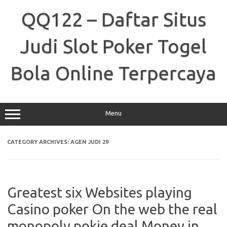
Skip
to
QQ122 – Daftar Situs
content
Judi Slot Poker Togel
Bola Online Terpercaya
Menu
CATEGORY ARCHIVES:
AGEN JUDI 29
Greatest six Websites playing
Casino poker On the web the real
monopoly pokie deal Money in