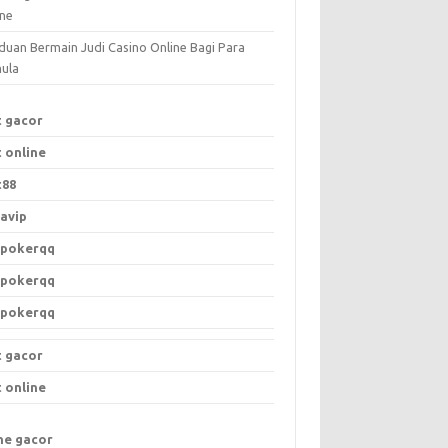
ine
duan Bermain Judi Casino Online Bagi Para
ula
t gacor
t online
t88
avip
bpokerqq
bpokerqq
bpokerqq
t gacor
t online
e gacor