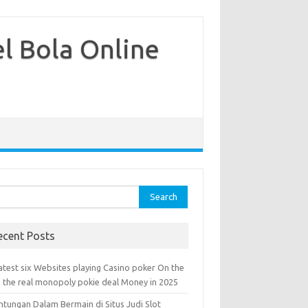
el Bola Online
rch
ecent Posts
atest six Websites playing Casino poker On the
 the real monopoly pokie deal Money in 2025
ntungan Dalam Bermain di Situs Judi Slot