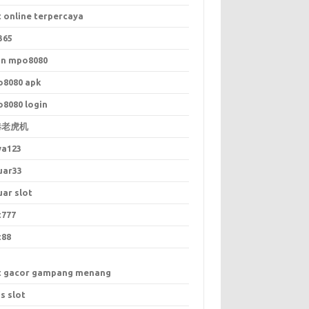
t online terpercaya
365
in mpo8080
8080 apk
8080 login
港老虎机
a123
uar33
uar slot
t777
t88
t gacor gampang menang
us slot