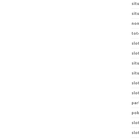
sit
sit
non
tot
slo
slo
sit
sit
slo
slo
par
pok
slo
slo