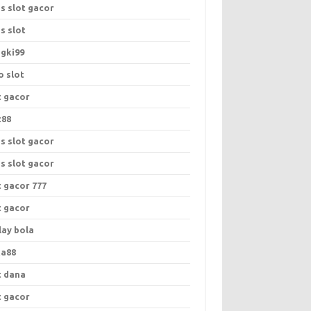
us slot gacor
us slot
gki99
o slot
t gacor
t88
us slot gacor
us slot gacor
t gacor 777
t gacor
lay bola
a88
t dana
t gacor