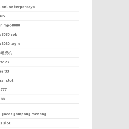
t online terpercaya
365
in mpo8080
8080 apk
8080 login
港老虎机
a123
uar33
uar slot
t777
t88
t gacor gampang menang
us slot