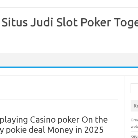
Situs Judi Slot Poker Tog
Sea
for:
R
 playing Casino poker On the
Gre
web
y pokie deal Money in 2025
Keu