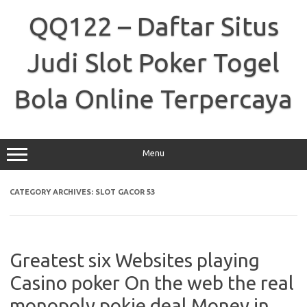
Skip
to
QQ122 – Daftar Situs
content
Judi Slot Poker Togel
Bola Online Terpercaya
Menu
CATEGORY ARCHIVES:
SLOT GACOR 53
Greatest six Websites playing
Casino poker On the web the real
monopoly pokie deal Money in