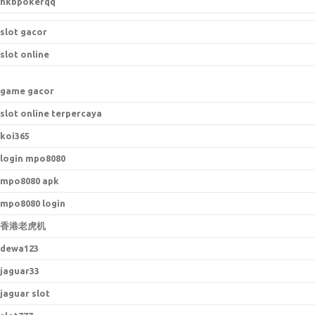
hkbpokerqq
slot gacor
slot online
game gacor
slot online terpercaya
koi365
login mpo8080
mpo8080 apk
mpo8080 login
香港老虎机
dewa123
jaguar33
jaguar slot