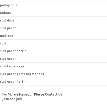
parlay bola
poka88
slot dana
slot gacor
mahjong
slot
slot gacor hari ini
slot gacor
slot terpercaya
slot gacor gampang menang
slot gacor hari ini
For More Information Please
Contact Us
jasa seo judi