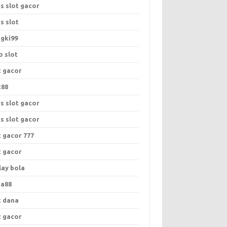
us slot gacor
us slot
gki99
o slot
t gacor
t88
us slot gacor
us slot gacor
t gacor 777
t gacor
lay bola
a88
t dana
t gacor