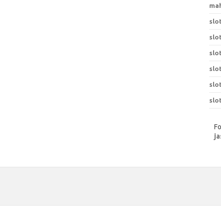
ma
slo
slo
slo
slo
slo
slo
Fo
ja