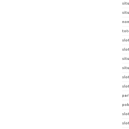
sit
sit
non
tot
slo
slo
sit
sit
slo
slo
par
pok
slo
slo