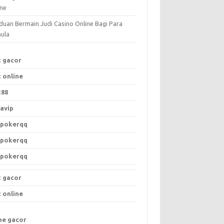
ine
duan Bermain Judi Casino Online Bagi Para
ula
t gacor
t online
t88
avip
bpokerqq
bpokerqq
bpokerqq
t gacor
t online
e gacor