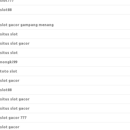
slot777
slot88
slot gacor gampang menang
situs slot
situs slot gacor
situs slot
nongki99
toto slot
slot gacor
slot88
situs slot gacor
situs slot gacor
slot gacor 777
slot gacor