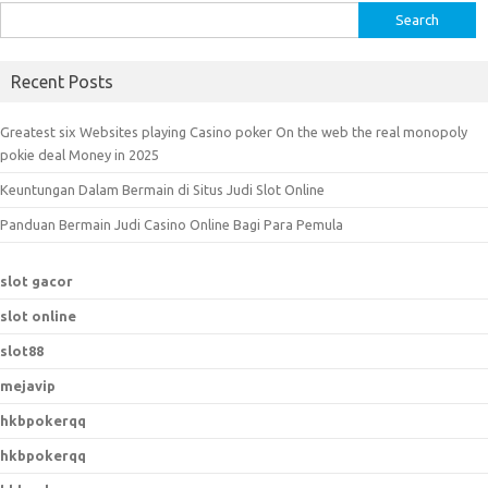
S
e
a
Recent Posts
r
c
Greatest six Websites playing Casino poker On the web the real monopoly
h
pokie deal Money in 2025
f
Keuntungan Dalam Bermain di Situs Judi Slot Online
o
r
Panduan Bermain Judi Casino Online Bagi Para Pemula
:
slot gacor
slot online
slot88
mejavip
hkbpokerqq
hkbpokerqq