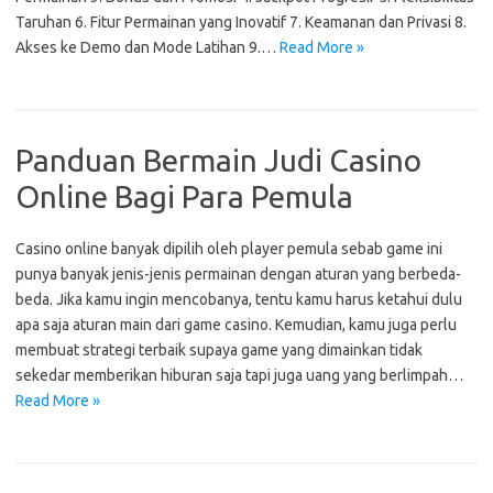
Taruhan 6. Fitur Permainan yang Inovatif 7. Keamanan dan Privasi 8.
Akses ke Demo dan Mode Latihan 9.…
Read More »
Panduan Bermain Judi Casino
Online Bagi Para Pemula
Casino online banyak dipilih oleh player pemula sebab game ini
punya banyak jenis-jenis permainan dengan aturan yang berbeda-
beda. Jika kamu ingin mencobanya, tentu kamu harus ketahui dulu
apa saja aturan main dari game casino. Kemudian, kamu juga perlu
membuat strategi terbaik supaya game yang dimainkan tidak
sekedar memberikan hiburan saja tapi juga uang yang berlimpah…
Read More »