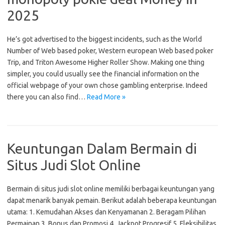
2025
He’s got advertised to the biggest incidents, such as the World
Number of Web based poker, Western european Web based poker
Trip, and Triton Awesome Higher Roller Show. Making one thing
simpler, you could usually see the financial information on the
official webpage of your own chose gambling enterprise. Indeed
there you can also find…
Read More »
Keuntungan Dalam Bermain di
Situs Judi Slot Online
Bermain di situs judi slot online memiliki berbagai keuntungan yang
dapat menarik banyak pemain. Berikut adalah beberapa keuntungan
utama: 1. Kemudahan Akses dan Kenyamanan 2. Beragam Pilihan
Permainan 3. Bonus dan Promosi 4. Jackpot Progresif 5. Fleksibilitas