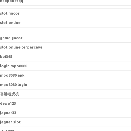
hkbpokerqq
slot gacor
slot online
game gacor
slot online terpercaya
koi365
login mpo8080
mpo8080 apk
mpo8080 login
香港老虎机
dewa123
jaguar33
jaguar slot