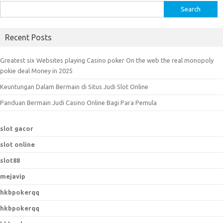
S
e
a
Recent Posts
r
c
Greatest six Websites playing Casino poker On the web the real monopoly
h
pokie deal Money in 2025
f
Keuntungan Dalam Bermain di Situs Judi Slot Online
o
r
Panduan Bermain Judi Casino Online Bagi Para Pemula
:
slot gacor
slot online
slot88
mejavip
hkbpokerqq
hkbpokerqq