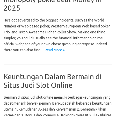
2025
He’s got advertised to the biggest incidents, such as the World
Number of Web based poker, Western european Web based poker
Trip, and Triton Awesome Higher Roller Show. Making one thing
simpler, you could usually see the financial information on the
official webpage of your own chose gambling enterprise. Indeed
there you can also find…
Read More »
Keuntungan Dalam Bermain di
Situs Judi Slot Online
Bermain di situs judi slot online memiliki berbagai keuntungan yang
dapat menarik banyak pemain. Berikut adalah beberapa keuntungan
utama: 1. Kemudahan Akses dan Kenyamanan 2. Beragam Pilihan
Permainan 3. Bonus dan Promosi 4. Jackpot Progresif 5. Fleksibilitas