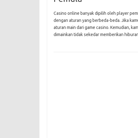
Casino online banyak dipilih oleh player pe
dengan aturan yang berbeda-beda. Jika kamu
aturan main dari game casino. Kemudian, ka
dimainkan tidak sekedar memberikan hiburan