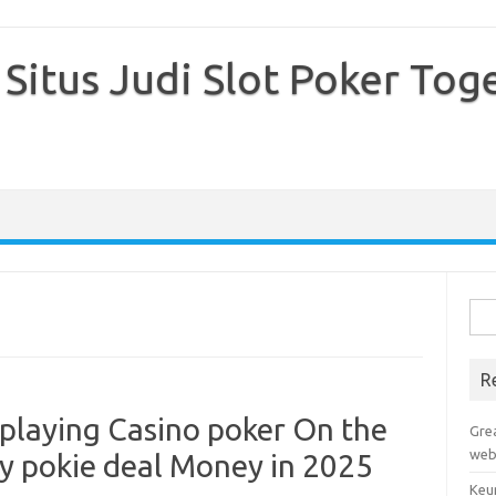
Situs Judi Slot Poker Tog
Sea
for:
R
 playing Casino poker On the
Gre
web
y pokie deal Money in 2025
Keu