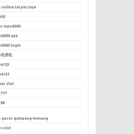
t online terpercaya
365
in mpo8080
8080 apk
8080 login
港老虎机
a123
uar33
uar slot
t777
t88
t gacor gampang menang
us slot