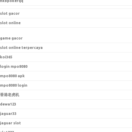
hkbpokerqq
slot gacor
slot online
game gacor
slot online terpercaya
koi365
login mpo8080
mpo8080 apk
mpo8080 login
香港老虎机
dewa123
jaguar33
jaguar slot