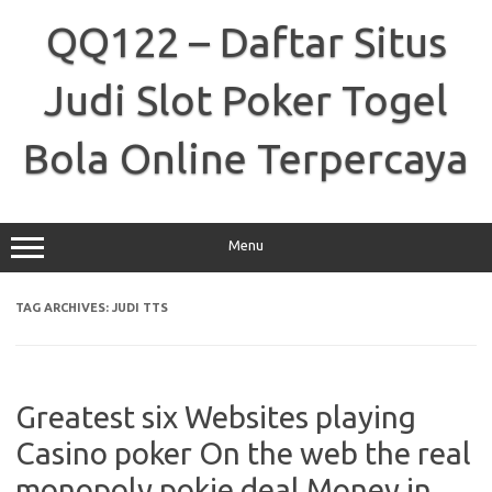
Skip
to
QQ122 – Daftar Situs
content
Judi Slot Poker Togel
Bola Online Terpercaya
Menu
TAG ARCHIVES:
JUDI TTS
Greatest six Websites playing
Casino poker On the web the real
monopoly pokie deal Money in