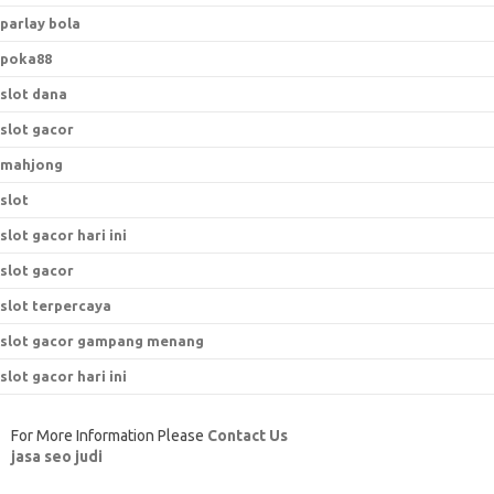
parlay bola
poka88
slot dana
slot gacor
mahjong
slot
slot gacor hari ini
slot gacor
slot terpercaya
slot gacor gampang menang
slot gacor hari ini
For More Information Please
Contact Us
jasa seo judi