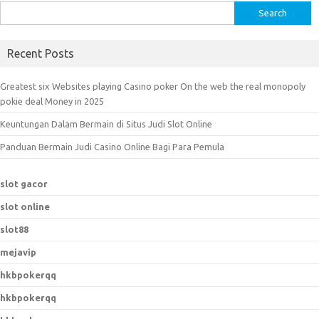
S
e
a
Recent Posts
r
c
Greatest six Websites playing Casino poker On the web the real monopoly
h
pokie deal Money in 2025
f
Keuntungan Dalam Bermain di Situs Judi Slot Online
o
r
Panduan Bermain Judi Casino Online Bagi Para Pemula
:
slot gacor
slot online
slot88
mejavip
hkbpokerqq
hkbpokerqq