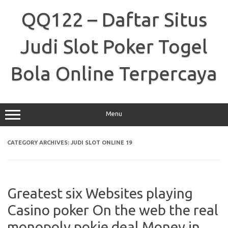
Skip
to
QQ122 – Daftar Situs
content
Judi Slot Poker Togel
Bola Online Terpercaya
Menu
CATEGORY ARCHIVES:
JUDI SLOT ONLINE 19
Greatest six Websites playing
Casino poker On the web the real
monopoly pokie deal Money in