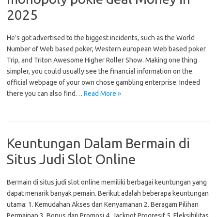
2025
He’s got advertised to the biggest incidents, such as the World
Number of Web based poker, Western european Web based poker
Trip, and Triton Awesome Higher Roller Show. Making one thing
simpler, you could usually see the financial information on the
official webpage of your own chose gambling enterprise. Indeed
there you can also find…
Read More »
Keuntungan Dalam Bermain di
Situs Judi Slot Online
Bermain di situs judi slot online memiliki berbagai keuntungan yang
dapat menarik banyak pemain. Berikut adalah beberapa keuntungan
utama: 1. Kemudahan Akses dan Kenyamanan 2. Beragam Pilihan
Permainan 3. Bonus dan Promosi 4. Jackpot Progresif 5. Fleksibilitas