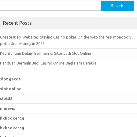
S
e
a
Recent Posts
r
c
Greatest six Websites playing Casino poker On the web the real monopoly
h
pokie deal Money in 2025
f
Keuntungan Dalam Bermain di Situs Judi Slot Online
o
r
Panduan Bermain Judi Casino Online Bagi Para Pemula
:
slot gacor
slot online
slot88
mejavip
hkbpokerqq
hkbpokerqq