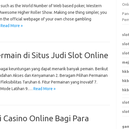
Onl
ts, such as the World Number of Web based poker, Western
Awesome Higher Roller Show. Making one thing simpler, you
Pan
 on the official webpage of your own chose gambling
Pem
…
Read More »
slo
slo
ain di Situs Judi Slot Online
slo
mej
berbagai keuntungan yang dapat menarik banyak pemain. Berikut
hk
udahan Akses dan Kenyamanan 2. Beragam Pilihan Permainan
hk
Fleksibilitas Taruhan 6. Fitur Permainan yang Inovatif 7.
n Mode Latihan 9.…
Read More »
hk
slo
slo
 Casino Online Bagi Para
gam