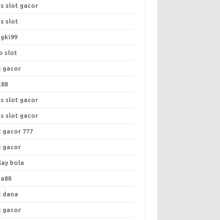
us slot gacor
us slot
gki99
o slot
t gacor
t88
us slot gacor
us slot gacor
t gacor 777
t gacor
lay bola
a88
t dana
t gacor