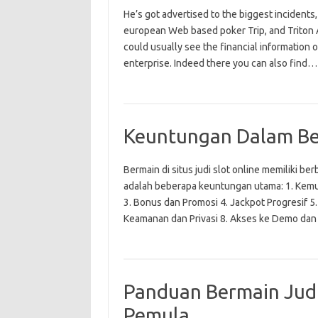
He’s got advertised to the biggest inciden
european Web based poker Trip, and Triton 
could usually see the financial information
enterprise. Indeed there you can also find
Keuntungan Dalam Berm
Bermain di situs judi slot online memiliki 
adalah beberapa keuntungan utama: 1. Kem
3. Bonus dan Promosi 4. Jackpot Progresif 5. 
Keamanan dan Privasi 8. Akses ke Demo da
Panduan Bermain Judi
Pemula