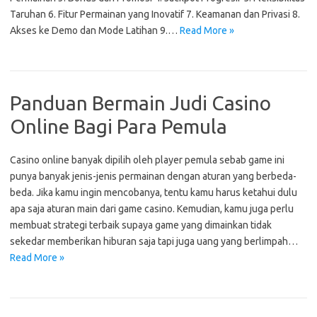
Taruhan 6. Fitur Permainan yang Inovatif 7. Keamanan dan Privasi 8.
Akses ke Demo dan Mode Latihan 9.…
Read More »
Panduan Bermain Judi Casino
Online Bagi Para Pemula
Casino online banyak dipilih oleh player pemula sebab game ini
punya banyak jenis-jenis permainan dengan aturan yang berbeda-
beda. Jika kamu ingin mencobanya, tentu kamu harus ketahui dulu
apa saja aturan main dari game casino. Kemudian, kamu juga perlu
membuat strategi terbaik supaya game yang dimainkan tidak
sekedar memberikan hiburan saja tapi juga uang yang berlimpah…
Read More »