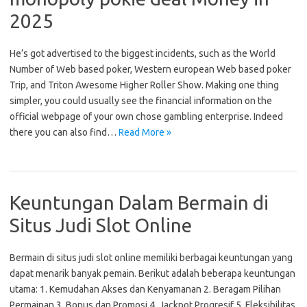
2025
He’s got advertised to the biggest incidents, such as the World
Number of Web based poker, Western european Web based poker
Trip, and Triton Awesome Higher Roller Show. Making one thing
simpler, you could usually see the financial information on the
official webpage of your own chose gambling enterprise. Indeed
there you can also find…
Read More »
Keuntungan Dalam Bermain di
Situs Judi Slot Online
Bermain di situs judi slot online memiliki berbagai keuntungan yang
dapat menarik banyak pemain. Berikut adalah beberapa keuntungan
utama: 1. Kemudahan Akses dan Kenyamanan 2. Beragam Pilihan
Permainan 3. Bonus dan Promosi 4. Jackpot Progresif 5. Fleksibilitas