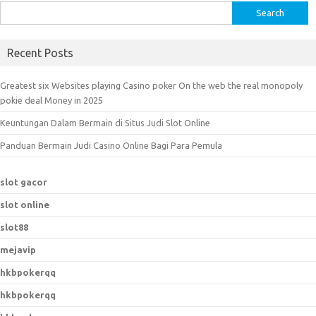
S
e
a
Recent Posts
r
c
Greatest six Websites playing Casino poker On the web the real monopoly
h
pokie deal Money in 2025
f
Keuntungan Dalam Bermain di Situs Judi Slot Online
o
r
Panduan Bermain Judi Casino Online Bagi Para Pemula
:
slot gacor
slot online
slot88
mejavip
hkbpokerqq
hkbpokerqq