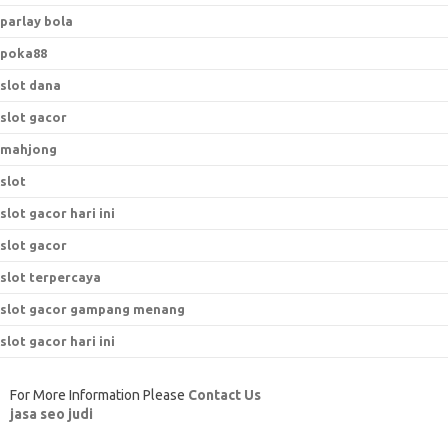
parlay bola
poka88
slot dana
slot gacor
mahjong
slot
slot gacor hari ini
slot gacor
slot terpercaya
slot gacor gampang menang
slot gacor hari ini
For More Information Please
Contact Us
jasa seo judi