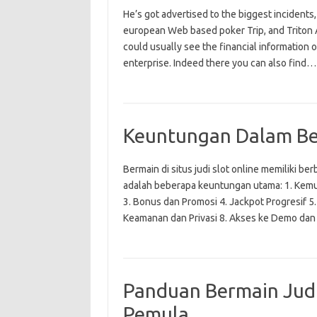
He’s got advertised to the biggest inciden
european Web based poker Trip, and Triton 
could usually see the financial information
enterprise. Indeed there you can also find
Keuntungan Dalam Berm
Bermain di situs judi slot online memiliki 
adalah beberapa keuntungan utama: 1. Kem
3. Bonus dan Promosi 4. Jackpot Progresif 5. 
Keamanan dan Privasi 8. Akses ke Demo da
Panduan Bermain Judi
Pemula