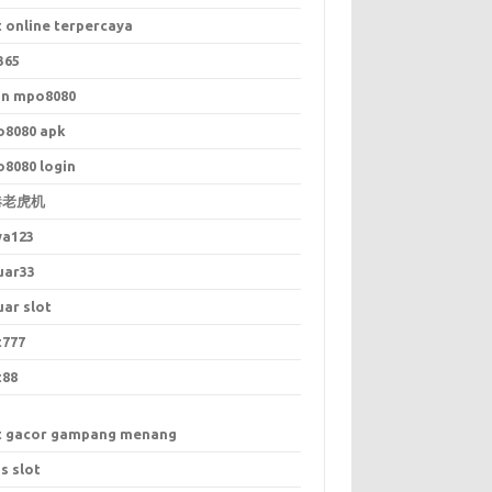
t online terpercaya
365
in mpo8080
8080 apk
8080 login
港老虎机
a123
uar33
uar slot
t777
t88
t gacor gampang menang
us slot