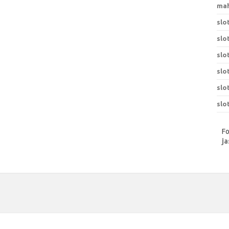
ma
slo
slo
slo
slo
slo
slo
Fo
ja