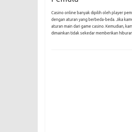
Casino online banyak dipilih oleh player pe
dengan aturan yang berbeda-beda. Jika kamu
aturan main dari game casino. Kemudian, ka
dimainkan tidak sekedar memberikan hiburan