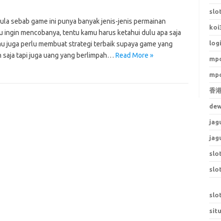
slo
mula sebab game ini punya banyak jenis-jenis permainan
koi
 ingin mencobanya, tentu kamu harus ketahui dulu apa saja
log
mu juga perlu membuat strategi terbaik supaya game yang
 saja tapi juga uang yang berlimpah…
Read More »
mpo
mpo
香
dew
jag
jag
slo
slo
slo
sit