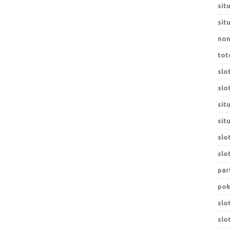
sit
sit
non
tot
slo
slo
sit
sit
slo
slo
par
pok
slo
slo