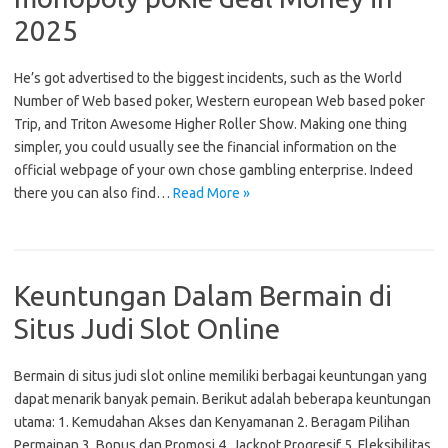
2025
He’s got advertised to the biggest incidents, such as the World
Number of Web based poker, Western european Web based poker
Trip, and Triton Awesome Higher Roller Show. Making one thing
simpler, you could usually see the financial information on the
official webpage of your own chose gambling enterprise. Indeed
there you can also find…
Read More »
Keuntungan Dalam Bermain di
Situs Judi Slot Online
Bermain di situs judi slot online memiliki berbagai keuntungan yang
dapat menarik banyak pemain. Berikut adalah beberapa keuntungan
utama: 1. Kemudahan Akses dan Kenyamanan 2. Beragam Pilihan
Permainan 3. Bonus dan Promosi 4. Jackpot Progresif 5. Fleksibilitas