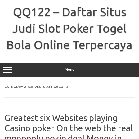
Skip
to
QQ122 – Daftar Situs
content
Judi Slot Poker Togel
Bola Online Terpercaya
Menu
CATEGORY ARCHIVES:
SLOT GACOR 3
Greatest six Websites playing
Casino poker On the web the real
monopoly pokie deal Money in