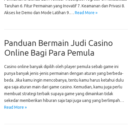
Taruhan 6. Fitur Permainan yang Inovatif 7. Keamanan dan Privasi 8.
Akses ke Demo dan Mode Latihan 9.…
Read More »
Panduan Bermain Judi Casino
Online Bagi Para Pemula
Casino online banyak dipilih oleh player pemula sebab game ini
punya banyak jenis-jenis permainan dengan aturan yang berbeda-
beda. Jika kamu ingin mencobanya, tentu kamu harus ketahui dulu
apa saja aturan main dari game casino. Kemudian, kamu juga perlu
membuat strategi terbaik supaya game yang dimainkan tidak
sekedar memberikan hiburan saja tapi juga uang yang berlimpah…
Read More »