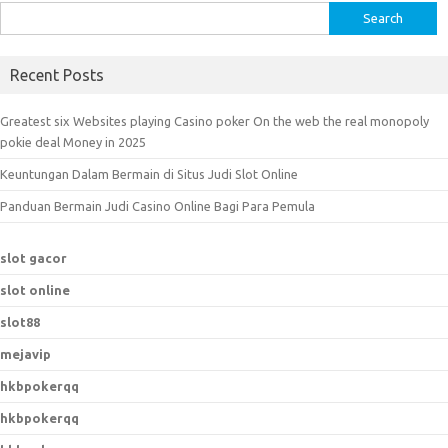
S
e
a
Recent Posts
r
c
Greatest six Websites playing Casino poker On the web the real monopoly
h
pokie deal Money in 2025
f
Keuntungan Dalam Bermain di Situs Judi Slot Online
o
r
Panduan Bermain Judi Casino Online Bagi Para Pemula
:
slot gacor
slot online
slot88
mejavip
hkbpokerqq
hkbpokerqq