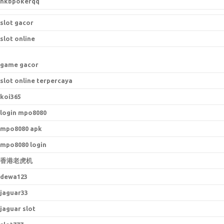
hkbpokerqq
slot gacor
slot online
game gacor
slot online terpercaya
koi365
login mpo8080
mpo8080 apk
mpo8080 login
香港老虎机
dewa123
jaguar33
jaguar slot