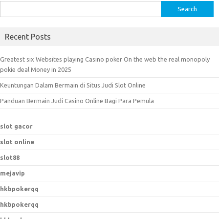
S
e
a
Recent Posts
r
c
Greatest six Websites playing Casino poker On the web the real monopoly
h
pokie deal Money in 2025
f
Keuntungan Dalam Bermain di Situs Judi Slot Online
o
r
Panduan Bermain Judi Casino Online Bagi Para Pemula
:
slot gacor
slot online
slot88
mejavip
hkbpokerqq
hkbpokerqq