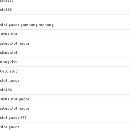
slot777
slot88
slot gacor gampang menang
situs slot
situs slot gacor
situs slot
nongki99
toto slot
slot gacor
slot88
situs slot gacor
situs slot gacor
slot gacor 777
slot gacor