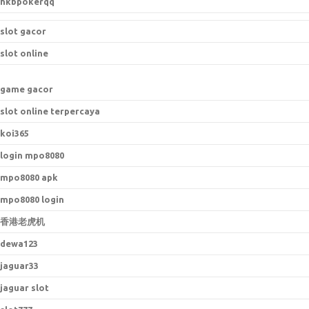
hkbpokerqq
slot gacor
slot online
game gacor
slot online terpercaya
koi365
login mpo8080
mpo8080 apk
mpo8080 login
香港老虎机
dewa123
jaguar33
jaguar slot