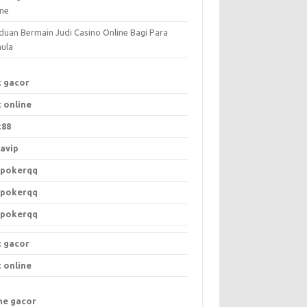
ine
duan Bermain Judi Casino Online Bagi Para
ula
t gacor
t online
t88
avip
bpokerqq
bpokerqq
bpokerqq
t gacor
t online
e gacor