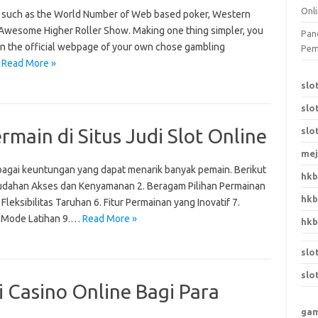
Onl
ts, such as the World Number of Web based poker, Western
Awesome Higher Roller Show. Making one thing simpler, you
Pan
 on the official webpage of your own chose gambling
Pem
…
Read More »
slo
slo
ain di Situs Judi Slot Online
slo
mej
berbagai keuntungan yang dapat menarik banyak pemain. Berikut
hk
udahan Akses dan Kenyamanan 2. Beragam Pilihan Permainan
hk
Fleksibilitas Taruhan 6. Fitur Permainan yang Inovatif 7.
n Mode Latihan 9.…
Read More »
hk
slo
slo
 Casino Online Bagi Para
gam