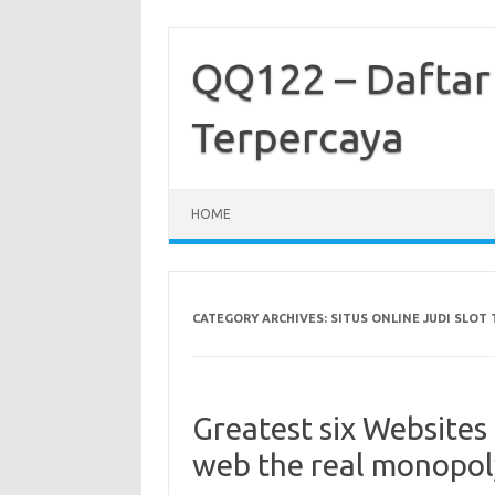
Skip
to
content
QQ122 – Daftar 
Terpercaya
HOME
CATEGORY ARCHIVES:
SITUS ONLINE JUDI SLOT 
Greatest six Websites
web the real monopol