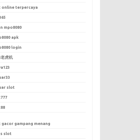
t online terpercaya
365
in mpo8080
8080 apk
8080 login
港老虎机
a123
uar33
uar slot
t777
t88
t gacor gampang menang
us slot