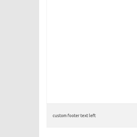
custom footer text left