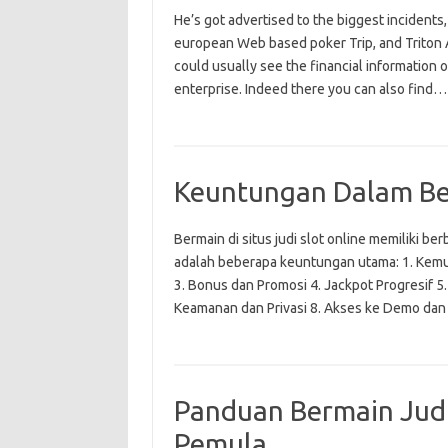
He’s got advertised to the biggest inciden
european Web based poker Trip, and Triton 
could usually see the financial information
enterprise. Indeed there you can also find
Keuntungan Dalam Berm
Bermain di situs judi slot online memiliki 
adalah beberapa keuntungan utama: 1. Kem
3. Bonus dan Promosi 4. Jackpot Progresif 5. 
Keamanan dan Privasi 8. Akses ke Demo da
Panduan Bermain Judi
Pemula