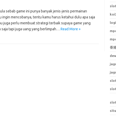
slo
mula sebab game ini punya banyak jenis-jenis permainan
koi
 ingin mencobanya, tentu kamu harus ketahui dulu apa saja
log
mu juga perlu membuat strategi terbaik supaya game yang
 saja tapi juga uang yang berlimpah…
Read More »
mpo
mpo
香
dew
jag
jag
slo
slo
slo
sit