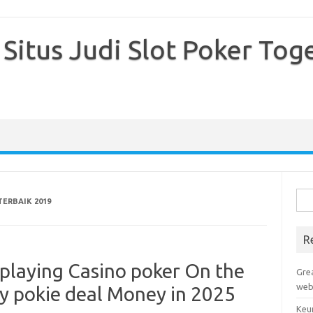
Situs Judi Slot Poker Tog
Sea
TERBAIK 2019
for:
R
 playing Casino poker On the
Gre
web
y pokie deal Money in 2025
Keu