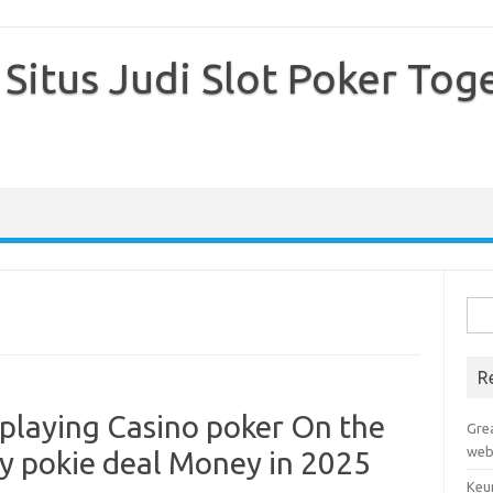
Situs Judi Slot Poker Tog
Sea
for:
R
 playing Casino poker On the
Gre
web
y pokie deal Money in 2025
Keu