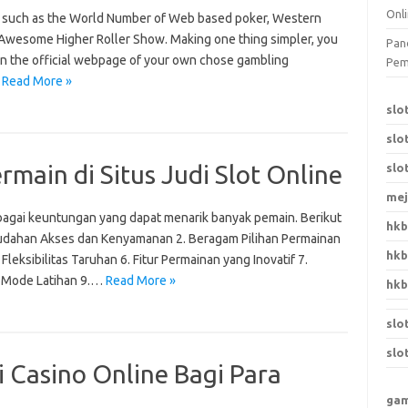
Onl
ts, such as the World Number of Web based poker, Western
Awesome Higher Roller Show. Making one thing simpler, you
Pan
 on the official webpage of your own chose gambling
Pem
…
Read More »
slo
slo
ain di Situs Judi Slot Online
slo
mej
berbagai keuntungan yang dapat menarik banyak pemain. Berikut
hk
udahan Akses dan Kenyamanan 2. Beragam Pilihan Permainan
hk
Fleksibilitas Taruhan 6. Fitur Permainan yang Inovatif 7.
n Mode Latihan 9.…
Read More »
hk
slo
slo
 Casino Online Bagi Para
gam