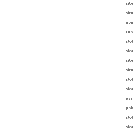
sit
sit
non
tot
slo
slo
sit
sit
slo
slo
par
pok
slo
slo