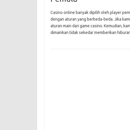
Casino online banyak dipilih oleh player pe
dengan aturan yang berbeda-beda. Jika kamu
aturan main dari game casino. Kemudian, ka
dimainkan tidak sekedar memberikan hiburan