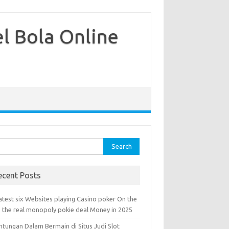
el Bola Online
rch
ecent Posts
atest six Websites playing Casino poker On the
 the real monopoly pokie deal Money in 2025
ntungan Dalam Bermain di Situs Judi Slot