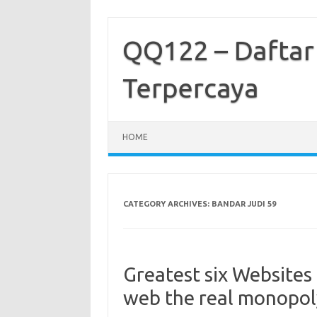
Skip
to
content
QQ122 – Daftar 
Terpercaya
HOME
CATEGORY ARCHIVES:
BANDAR JUDI 59
Greatest six Websites
web the real monopol