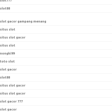
slot777
slot88
slot gacor gampang menang
situs slot
situs slot gacor
situs slot
nongki99
toto slot
slot gacor
slot88
situs slot gacor
situs slot gacor
slot gacor 777
slot gacor