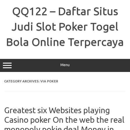
Skip
to
QQ122 – Daftar Situs
content
Judi Slot Poker Togel
Bola Online Terpercaya
Menu
CATEGORY ARCHIVES:
VIA POKER
Greatest six Websites playing
Casino poker On the web the real
monopoly pokie deal Money in