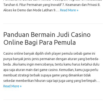
Taruhan 6. Fitur Permainan yang Inovatif 7. Keamanan dan Privasi 8.
Akses ke Demo dan Mode Latihan 9.…
Read More »
Panduan Bermain Judi Casino
Online Bagi Para Pemula
Casino online banyak dipilih oleh player pemula sebab game ini
punya banyak jenis-jenis permainan dengan aturan yang berbeda-
beda. Jika kamu ingin mencobanya, tentu kamu harus ketahui dulu
apa saja aturan main dari game casino. Kemudian, kamu juga perlu
membuat strategi terbaik supaya game yang dimainkan tidak
sekedar memberikan hiburan saja tapi juga uang yang berlimpah…
Read More »