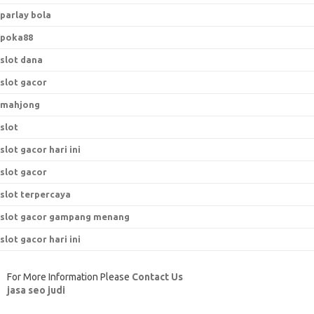
parlay bola
poka88
slot dana
slot gacor
mahjong
slot
slot gacor hari ini
slot gacor
slot terpercaya
slot gacor gampang menang
slot gacor hari ini
For More Information Please
Contact Us
jasa seo judi