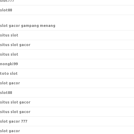
slot777
slot88
slot gacor gampang menang
situs slot
situs slot gacor
situs slot
nongki99
toto slot
slot gacor
slot88
situs slot gacor
situs slot gacor
slot gacor 777
slot gacor