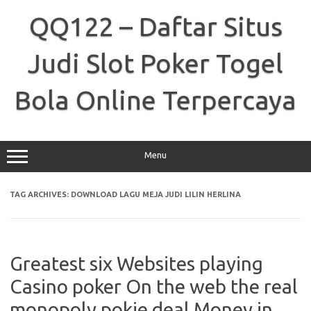
Skip
to
QQ122 – Daftar Situs
content
Judi Slot Poker Togel
Bola Online Terpercaya
Menu
TAG ARCHIVES:
DOWNLOAD LAGU MEJA JUDI LILIN HERLINA
Greatest six Websites playing
Casino poker On the web the real
monopoly pokie deal Money in