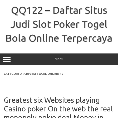
Skip
to
QQ122 – Daftar Situs
content
Judi Slot Poker Togel
Bola Online Terpercaya
Menu
CATEGORY ARCHIVES:
TOGEL ONLINE 19
Greatest six Websites playing
Casino poker On the web the real
monopoly pokie deal Money in