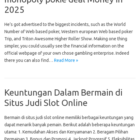
2025
He’s got advertised to the biggest incidents, such as the World
Number of Web based poker, Western european Web based poker
Trip, and Triton Awesome Higher Roller Show. Making one thing
simpler, you could usually see the financial information on the
official webpage of your own chose gambling enterprise. Indeed
there you can also find…
Read More »
Keuntungan Dalam Bermain di
Situs Judi Slot Online
Bermain di situs judi slot online memiliki berbagai keuntungan yang
dapat menarik banyak pemain. Berikut adalah beberapa keuntungan
utama: 1. Kemudahan Akses dan Kenyamanan 2. Beragam Pilihan
Permainan 3. Bonus dan Promosi 4. Jackpot Progresif 5. Fleksibilitas