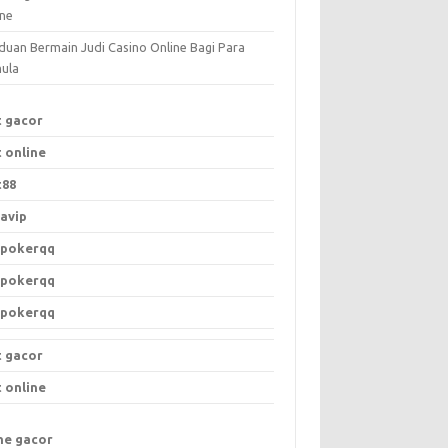
ine
duan Bermain Judi Casino Online Bagi Para
ula
t gacor
t online
t88
avip
bpokerqq
bpokerqq
bpokerqq
t gacor
t online
e gacor