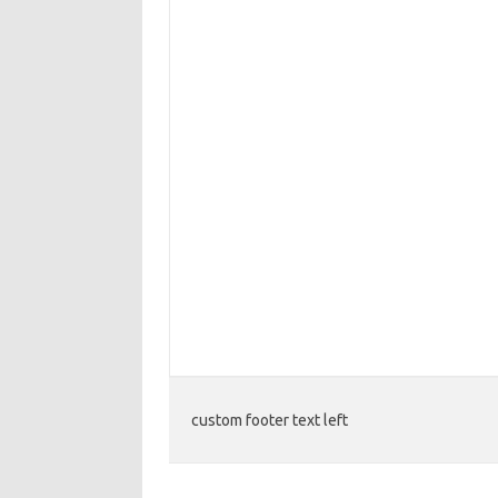
custom footer text left