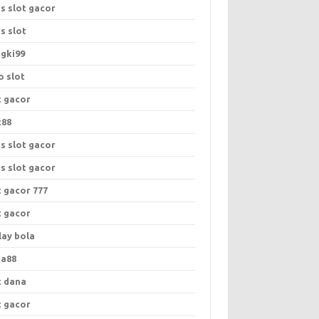
us slot gacor
us slot
gki99
o slot
t gacor
t88
us slot gacor
us slot gacor
t gacor 777
t gacor
lay bola
a88
t dana
t gacor