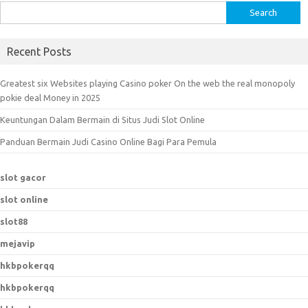
S
e
a
Recent Posts
r
c
Greatest six Websites playing Casino poker On the web the real monopoly
h
pokie deal Money in 2025
f
Keuntungan Dalam Bermain di Situs Judi Slot Online
o
r
Panduan Bermain Judi Casino Online Bagi Para Pemula
:
slot gacor
slot online
slot88
mejavip
hkbpokerqq
hkbpokerqq