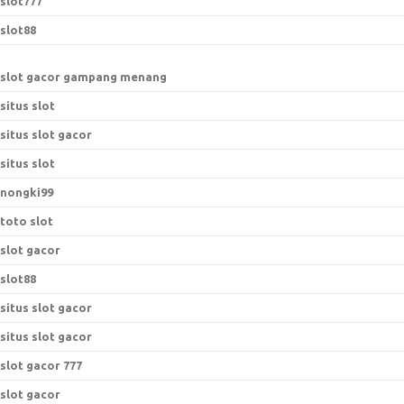
slot777
slot88
slot gacor gampang menang
situs slot
situs slot gacor
situs slot
nongki99
toto slot
slot gacor
slot88
situs slot gacor
situs slot gacor
slot gacor 777
slot gacor