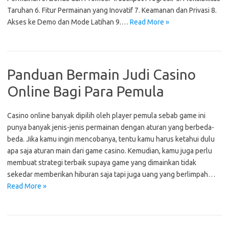
Taruhan 6. Fitur Permainan yang Inovatif 7. Keamanan dan Privasi 8.
Akses ke Demo dan Mode Latihan 9.…
Read More »
Panduan Bermain Judi Casino
Online Bagi Para Pemula
Casino online banyak dipilih oleh player pemula sebab game ini
punya banyak jenis-jenis permainan dengan aturan yang berbeda-
beda. Jika kamu ingin mencobanya, tentu kamu harus ketahui dulu
apa saja aturan main dari game casino. Kemudian, kamu juga perlu
membuat strategi terbaik supaya game yang dimainkan tidak
sekedar memberikan hiburan saja tapi juga uang yang berlimpah…
Read More »