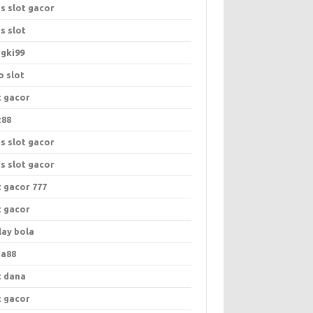
us slot gacor
us slot
gki99
o slot
t gacor
t88
us slot gacor
us slot gacor
t gacor 777
t gacor
lay bola
a88
t dana
t gacor