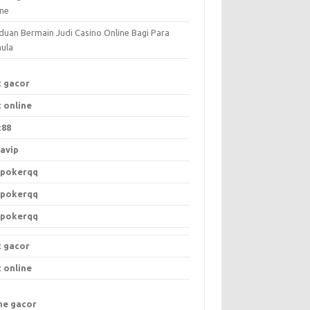
ine
duan Bermain Judi Casino Online Bagi Para
ula
t gacor
t online
t88
avip
bpokerqq
bpokerqq
bpokerqq
t gacor
t online
e gacor