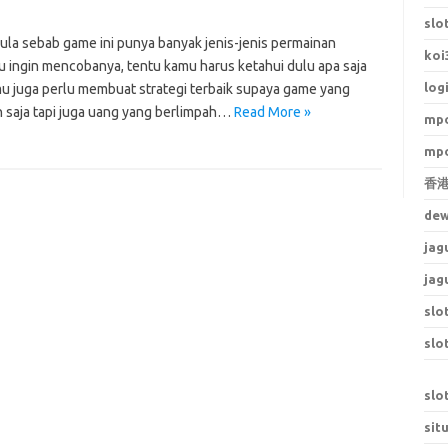
slo
mula sebab game ini punya banyak jenis-jenis permainan
koi
 ingin mencobanya, tentu kamu harus ketahui dulu apa saja
log
mu juga perlu membuat strategi terbaik supaya game yang
 saja tapi juga uang yang berlimpah…
Read More »
mpo
mpo
香
dew
jag
jag
slo
slo
slo
sit