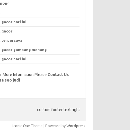
hjong
t
t gacor hari ini
t gacor
t terpercaya
t gacor gampang menang
t gacor hari ini
r More Information Please
Contact Us
sa seo judi
custom footer text right
Iconic One
Theme | Powered by
Wordpress