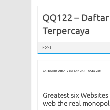
Skip
to
content
QQ122 – Daftar 
Terpercaya
HOME
CATEGORY ARCHIVES:
BANDAR TOGEL 228
Greatest six Websites
web the real monopol