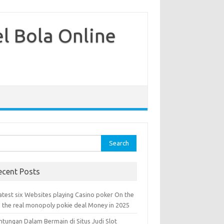
el Bola Online
rch
ecent Posts
atest six Websites playing Casino poker On the
 the real monopoly pokie deal Money in 2025
ntungan Dalam Bermain di Situs Judi Slot