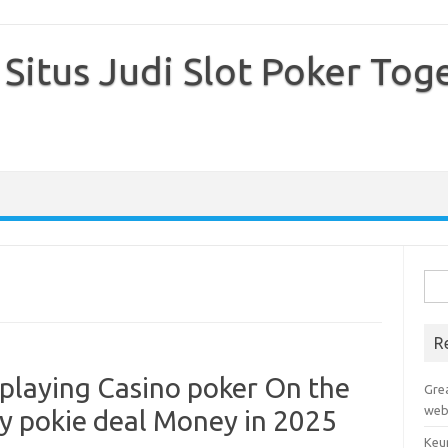
Situs Judi Slot Poker Tog
Sea
for:
R
 playing Casino poker On the
Gre
web
y pokie deal Money in 2025
Keu