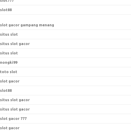
slot777
slot88
slot gacor gampang menang
situs slot
situs slot gacor
situs slot
nongki99
toto slot
slot gacor
slot88
situs slot gacor
situs slot gacor
slot gacor 777
slot gacor