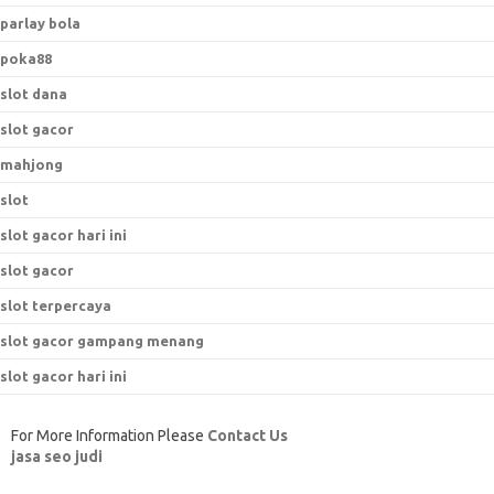
parlay bola
poka88
slot dana
slot gacor
mahjong
slot
slot gacor hari ini
slot gacor
slot terpercaya
slot gacor gampang menang
slot gacor hari ini
For More Information Please
Contact Us
jasa seo judi