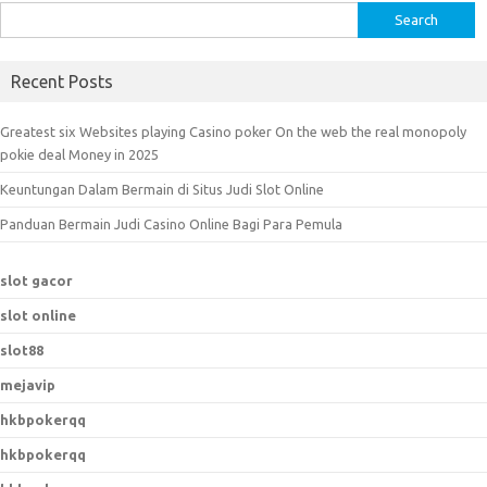
S
e
a
Recent Posts
r
c
Greatest six Websites playing Casino poker On the web the real monopoly
h
pokie deal Money in 2025
f
Keuntungan Dalam Bermain di Situs Judi Slot Online
o
r
Panduan Bermain Judi Casino Online Bagi Para Pemula
:
slot gacor
slot online
slot88
mejavip
hkbpokerqq
hkbpokerqq