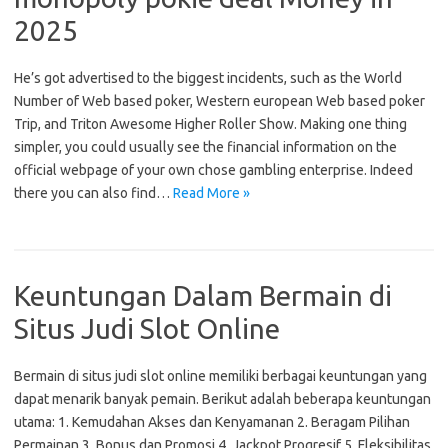
2025
He’s got advertised to the biggest incidents, such as the World
Number of Web based poker, Western european Web based poker
Trip, and Triton Awesome Higher Roller Show. Making one thing
simpler, you could usually see the financial information on the
official webpage of your own chose gambling enterprise. Indeed
there you can also find…
Read More »
Keuntungan Dalam Bermain di
Situs Judi Slot Online
Bermain di situs judi slot online memiliki berbagai keuntungan yang
dapat menarik banyak pemain. Berikut adalah beberapa keuntungan
utama: 1. Kemudahan Akses dan Kenyamanan 2. Beragam Pilihan
Permainan 3. Bonus dan Promosi 4. Jackpot Progresif 5. Fleksibilitas