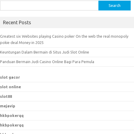
S
e
a
Recent Posts
r
c
Greatest six Websites playing Casino poker On the web the real monopoly
h
pokie deal Money in 2025
f
Keuntungan Dalam Bermain di Situs Judi Slot Online
o
r
Panduan Bermain Judi Casino Online Bagi Para Pemula
:
slot gacor
slot online
slot88
mejavip
hkbpokerqq
hkbpokerqq