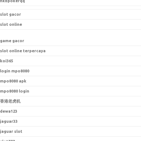
hkbpokerqq
slot gacor
slot online
game gacor
slot online terpercaya
koi365
login mpo8080
mpo8080 apk
mpo8080 login
香港老虎机
dewa123
jaguar33
jaguar slot