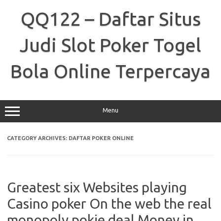
Skip
to
QQ122 – Daftar Situs
content
Judi Slot Poker Togel
Bola Online Terpercaya
Menu
CATEGORY ARCHIVES:
DAFTAR POKER ONLINE
Greatest six Websites playing
Casino poker On the web the real
monopoly pokie deal Money in