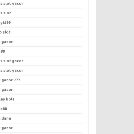
us slot gacor
us slot
gki99
o slot
t gacor
t88
us slot gacor
us slot gacor
t gacor 777
t gacor
lay bola
a88
t dana
t gacor