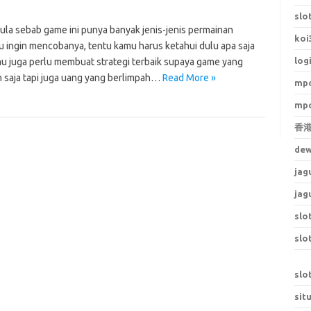
slo
mula sebab game ini punya banyak jenis-jenis permainan
koi
 ingin mencobanya, tentu kamu harus ketahui dulu apa saja
log
mu juga perlu membuat strategi terbaik supaya game yang
 saja tapi juga uang yang berlimpah…
Read More »
mpo
mpo
香
dew
jag
jag
slo
slo
slo
sit