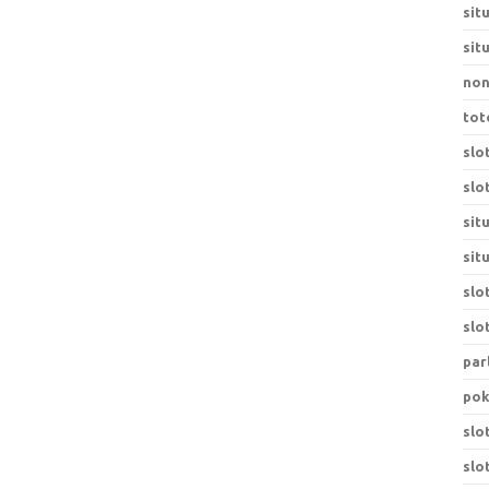
sit
sit
non
tot
slo
slo
sit
sit
slo
slo
par
pok
slo
slo