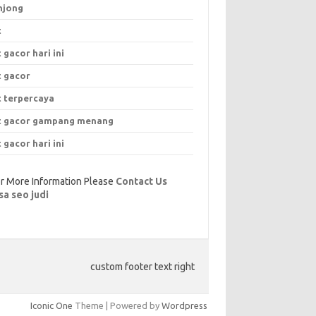
hjong
t
t gacor hari ini
t gacor
t terpercaya
t gacor gampang menang
t gacor hari ini
r More Information Please
Contact Us
sa seo judi
custom footer text right
Iconic One
Theme | Powered by
Wordpress