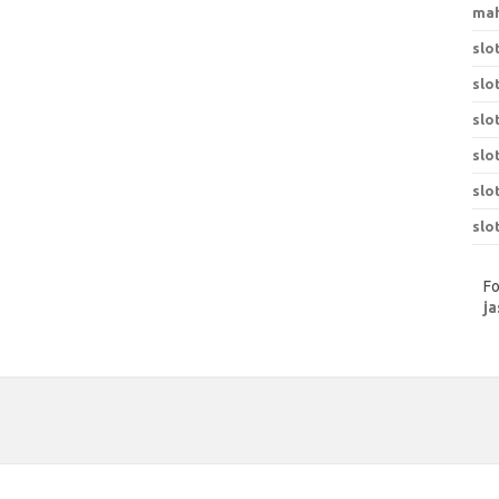
ma
slo
slo
slo
slo
slo
slo
Fo
ja