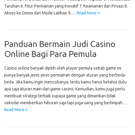
Taruhan 6. Fitur Permainan yang Inovatif 7. Keamanan dan Privasi 8.
Akses ke Demo dan Mode Latihan 9.…
Read More »
Panduan Bermain Judi Casino
Online Bagi Para Pemula
Casino online banyak dipilih oleh player pemula sebab game ini
punya banyak jenis-jenis permainan dengan aturan yang berbeda-
beda. Jika kamu ingin mencobanya, tentu kamu harus ketahui dulu
apa saja aturan main dari game casino. Kemudian, kamu juga perlu
membuat strategi terbaik supaya game yang dimainkan tidak
sekedar memberikan hiburan saja tapi juga uang yang berlimpah…
Read More »