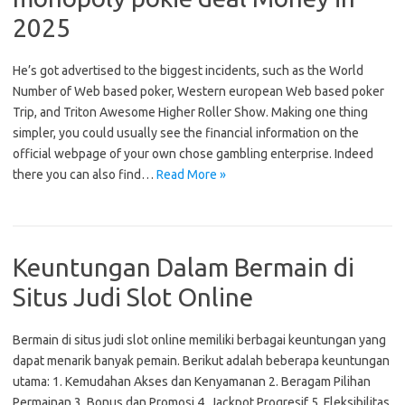
2025
He’s got advertised to the biggest incidents, such as the World
Number of Web based poker, Western european Web based poker
Trip, and Triton Awesome Higher Roller Show. Making one thing
simpler, you could usually see the financial information on the
official webpage of your own chose gambling enterprise. Indeed
there you can also find…
Read More »
Keuntungan Dalam Bermain di
Situs Judi Slot Online
Bermain di situs judi slot online memiliki berbagai keuntungan yang
dapat menarik banyak pemain. Berikut adalah beberapa keuntungan
utama: 1. Kemudahan Akses dan Kenyamanan 2. Beragam Pilihan
Permainan 3. Bonus dan Promosi 4. Jackpot Progresif 5. Fleksibilitas