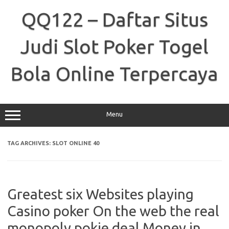
Skip
to
QQ122 – Daftar Situs
content
Judi Slot Poker Togel
Bola Online Terpercaya
Menu
TAG ARCHIVES:
SLOT ONLINE 40
Greatest six Websites playing
Casino poker On the web the real
monopoly pokie deal Money in