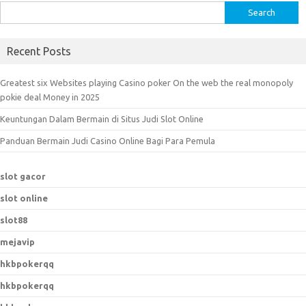
S
e
a
Recent Posts
r
c
Greatest six Websites playing Casino poker On the web the real monopoly
h
pokie deal Money in 2025
f
Keuntungan Dalam Bermain di Situs Judi Slot Online
o
r
Panduan Bermain Judi Casino Online Bagi Para Pemula
:
slot gacor
slot online
slot88
mejavip
hkbpokerqq
hkbpokerqq