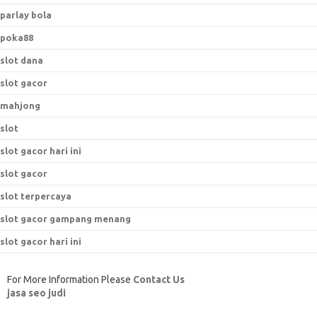
parlay bola
poka88
slot dana
slot gacor
mahjong
slot
slot gacor hari ini
slot gacor
slot terpercaya
slot gacor gampang menang
slot gacor hari ini
For More Information Please
Contact Us
jasa seo judi