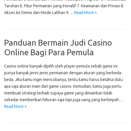
Taruhan 6. Fitur Permainan yang Inovatif 7. Keamanan dan Privasi 8.
Akses ke Demo dan Mode Latihan 9.…
Read More »
Panduan Bermain Judi Casino
Online Bagi Para Pemula
Casino online banyak dipilih oleh player pemula sebab game ini
punya banyak jenis-jenis permainan dengan aturan yang berbeda-
beda. Jika kamu ingin mencobanya, tentu kamu harus ketahui dulu
apa saja aturan main dari game casino. Kemudian, kamu juga perlu
membuat strategi terbaik supaya game yang dimainkan tidak
sekedar memberikan hiburan saja tapi juga uang yang berlimpah…
Read More »