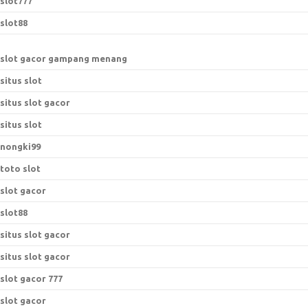
slot777
slot88
slot gacor gampang menang
situs slot
situs slot gacor
situs slot
nongki99
toto slot
slot gacor
slot88
situs slot gacor
situs slot gacor
slot gacor 777
slot gacor