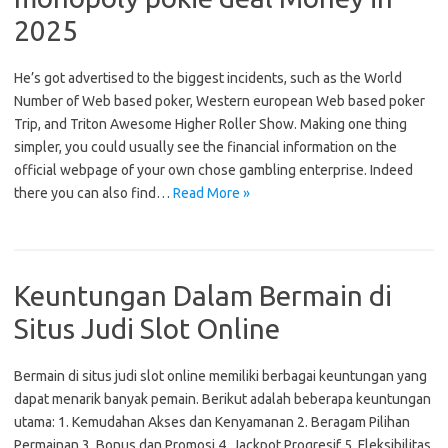
2025
He’s got advertised to the biggest incidents, such as the World
Number of Web based poker, Western european Web based poker
Trip, and Triton Awesome Higher Roller Show. Making one thing
simpler, you could usually see the financial information on the
official webpage of your own chose gambling enterprise. Indeed
there you can also find…
Read More »
Keuntungan Dalam Bermain di
Situs Judi Slot Online
Bermain di situs judi slot online memiliki berbagai keuntungan yang
dapat menarik banyak pemain. Berikut adalah beberapa keuntungan
utama: 1. Kemudahan Akses dan Kenyamanan 2. Beragam Pilihan
Permainan 3. Bonus dan Promosi 4. Jackpot Progresif 5. Fleksibilitas