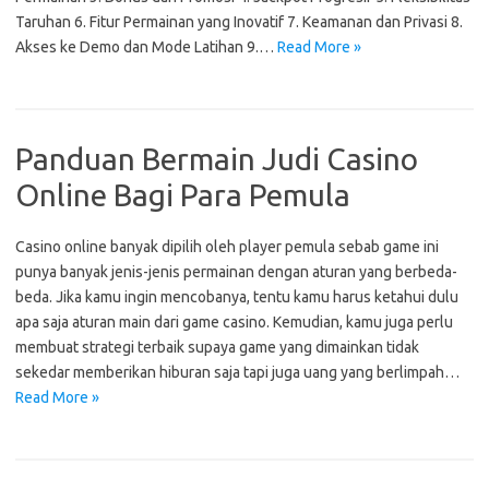
Taruhan 6. Fitur Permainan yang Inovatif 7. Keamanan dan Privasi 8.
Akses ke Demo dan Mode Latihan 9.…
Read More »
Panduan Bermain Judi Casino
Online Bagi Para Pemula
Casino online banyak dipilih oleh player pemula sebab game ini
punya banyak jenis-jenis permainan dengan aturan yang berbeda-
beda. Jika kamu ingin mencobanya, tentu kamu harus ketahui dulu
apa saja aturan main dari game casino. Kemudian, kamu juga perlu
membuat strategi terbaik supaya game yang dimainkan tidak
sekedar memberikan hiburan saja tapi juga uang yang berlimpah…
Read More »