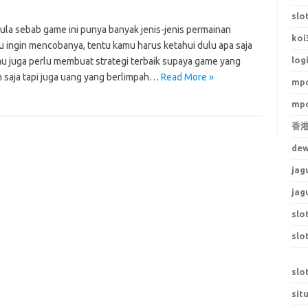
slo
mula sebab game ini punya banyak jenis-jenis permainan
koi
 ingin mencobanya, tentu kamu harus ketahui dulu apa saja
log
mu juga perlu membuat strategi terbaik supaya game yang
 saja tapi juga uang yang berlimpah…
Read More »
mpo
mpo
香
dew
jag
jag
slo
slo
slo
sit