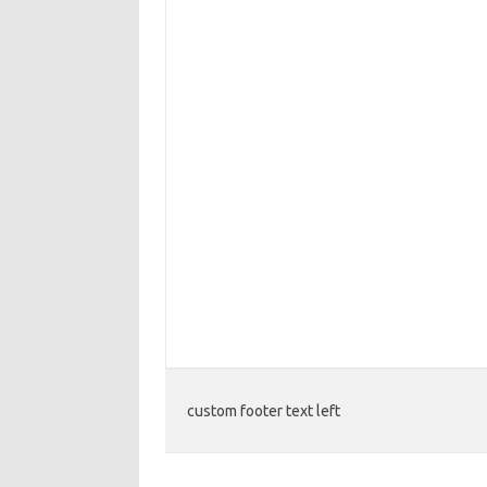
custom footer text left