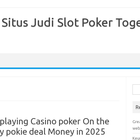
Situs Judi Slot Poker Tog
Sea
for:
R
 playing Casino poker On the
Gre
web
y pokie deal Money in 2025
Keu