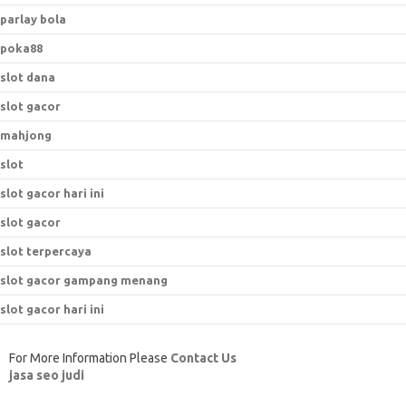
parlay bola
poka88
slot dana
slot gacor
mahjong
slot
slot gacor hari ini
slot gacor
slot terpercaya
slot gacor gampang menang
slot gacor hari ini
For More Information Please
Contact Us
jasa seo judi