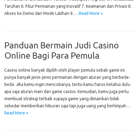
Taruhan 6. Fitur Permainan yang Inovatif 7. Keamanan dan Privasi 8.
Akses ke Demo dan Mode Latihan 9.…
Read More »
Panduan Bermain Judi Casino
Online Bagi Para Pemula
Casino online banyak dipilih oleh player pemula sebab game ini
punya banyak jenis-jenis permainan dengan aturan yang berbeda-
beda. Jika kamu ingin mencobanya, tentu kamu harus ketahui dulu
apa saja aturan main dari game casino. Kemudian, kamu juga perlu
membuat strategi terbaik supaya game yang dimainkan tidak
sekedar memberikan hiburan saja tapi juga uang yang berlimpah…
Read More »