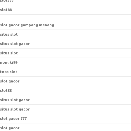
slot777
slot88
slot gacor gampang menang
situs slot
situs slot gacor
situs slot
nongki99
toto slot
slot gacor
slot88
situs slot gacor
situs slot gacor
slot gacor 777
slot gacor