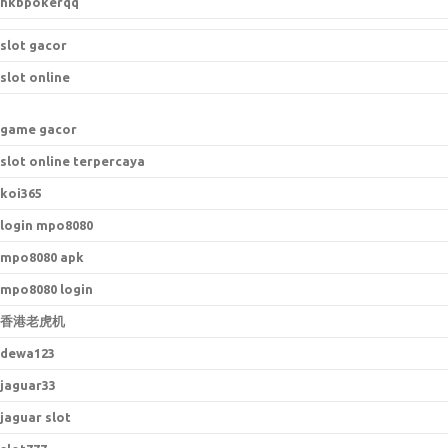
hkbpokerqq
slot gacor
slot online
game gacor
slot online terpercaya
koi365
login mpo8080
mpo8080 apk
mpo8080 login
香港老虎机
dewa123
jaguar33
jaguar slot