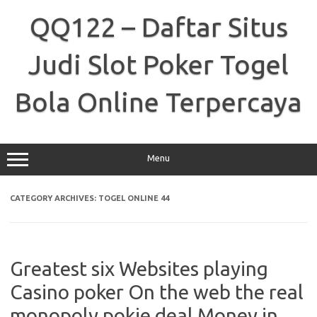
Skip
to
QQ122 – Daftar Situs
content
Judi Slot Poker Togel
Bola Online Terpercaya
Menu
CATEGORY ARCHIVES:
TOGEL ONLINE 44
Greatest six Websites playing
Casino poker On the web the real
monopoly pokie deal Money in