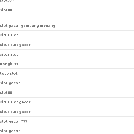
slot777
slot88
slot gacor gampang menang
situs slot
situs slot gacor
situs slot
nongki99
toto slot
slot gacor
slot88
situs slot gacor
situs slot gacor
slot gacor 777
slot gacor