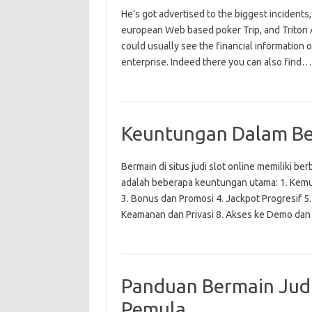
He’s got advertised to the biggest inciden
european Web based poker Trip, and Triton 
could usually see the financial information
enterprise. Indeed there you can also find
Keuntungan Dalam Berm
Bermain di situs judi slot online memiliki 
adalah beberapa keuntungan utama: 1. Kem
3. Bonus dan Promosi 4. Jackpot Progresif 5. 
Keamanan dan Privasi 8. Akses ke Demo da
Panduan Bermain Judi
Pemula