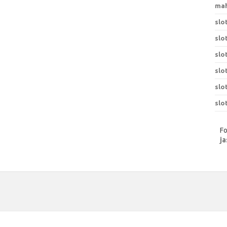
ma
slo
slo
slo
slo
slo
slo
Fo
ja