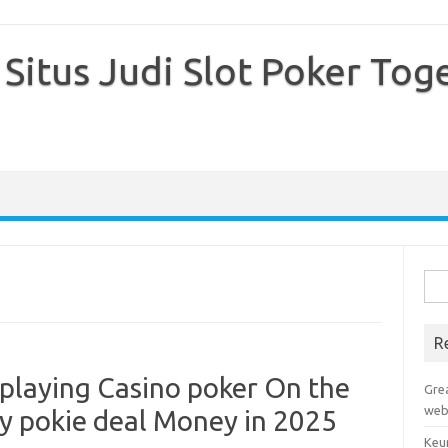
Situs Judi Slot Poker Tog
Sea
for:
R
 playing Casino poker On the
Gre
web
y pokie deal Money in 2025
Keu