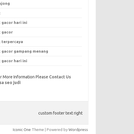
hjong
t
t gacor hari ini
t gacor
t terpercaya
t gacor gampang menang
t gacor hari ini
r More Information Please
Contact Us
sa seo judi
custom footer text right
Iconic One
Theme | Powered by
Wordpress