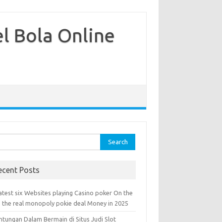
el Bola Online
rch
ecent Posts
atest six Websites playing Casino poker On the
 the real monopoly pokie deal Money in 2025
ntungan Dalam Bermain di Situs Judi Slot