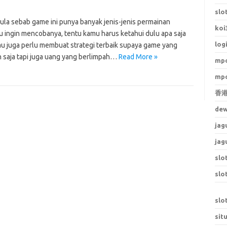
slo
mula sebab game ini punya banyak jenis-jenis permainan
koi
 ingin mencobanya, tentu kamu harus ketahui dulu apa saja
log
mu juga perlu membuat strategi terbaik supaya game yang
 saja tapi juga uang yang berlimpah…
Read More »
mpo
mpo
香
dew
jag
jag
slo
slo
slo
sit