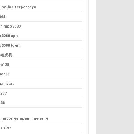
t online terpercaya
365
in mpo8080
8080 apk
8080 login
港老虎机
a123
uar33
uar slot
t777
t88
t gacor gampang menang
us slot