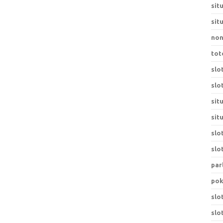
sit
sit
non
tot
slo
slo
sit
sit
slo
slo
par
pok
slo
slo