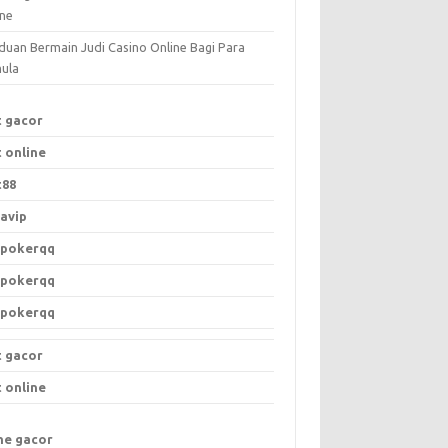
ine
duan Bermain Judi Casino Online Bagi Para
ula
t gacor
t online
t88
avip
bpokerqq
bpokerqq
bpokerqq
t gacor
t online
e gacor