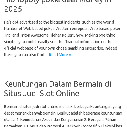
2025
He’s got advertised to the biggest incidents, such as the World
Number of Web based poker, Western european Web based poker
Trip, and Triton Awesome Higher Roller Show. Making one thing
simpler, you could usually see the financial information on the
official webpage of your own chose gambling enterprise. Indeed
there you can also find…
Read More »
Keuntungan Dalam Bermain di
Situs Judi Slot Online
Bermain di situs judi slot online memiliki berbagai keuntungan yang
dapat menarik banyak pemain. Berikut adalah beberapa keuntungan
utama: 1. Kemudahan Akses dan Kenyamanan 2. Beragam Pilihan
Permainan 3. Bonus dan Promosi 4. Jackpot Progresif 5. Fleksibilitas