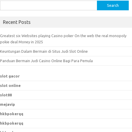
S
e
a
Recent Posts
r
c
Greatest six Websites playing Casino poker On the web the real monopoly
h
pokie deal Money in 2025
f
Keuntungan Dalam Bermain di Situs Judi Slot Online
o
r
Panduan Bermain Judi Casino Online Bagi Para Pemula
:
slot gacor
slot online
slot88
mejavip
hkbpokerqq
hkbpokerqq