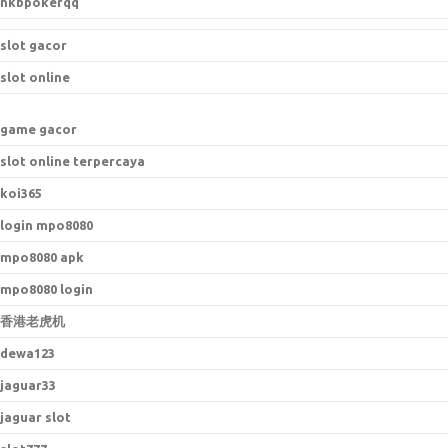
hkbpokerqq
slot gacor
slot online
game gacor
slot online terpercaya
koi365
login mpo8080
mpo8080 apk
mpo8080 login
香港老虎机
dewa123
jaguar33
jaguar slot