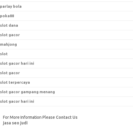
parlay bola
poka88
slot dana
slot gacor
mahjong
slot
slot gacor hari ini
slot gacor
slot terpercaya
slot gacor gampang menang
slot gacor hari ini
For More Information Please
Contact Us
jasa seo judi