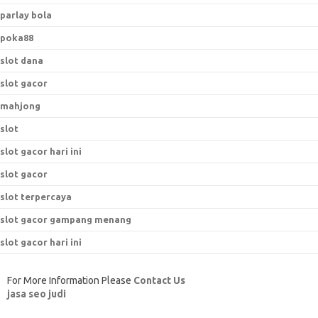
parlay bola
poka88
slot dana
slot gacor
mahjong
slot
slot gacor hari ini
slot gacor
slot terpercaya
slot gacor gampang menang
slot gacor hari ini
For More Information Please
Contact Us
jasa seo judi