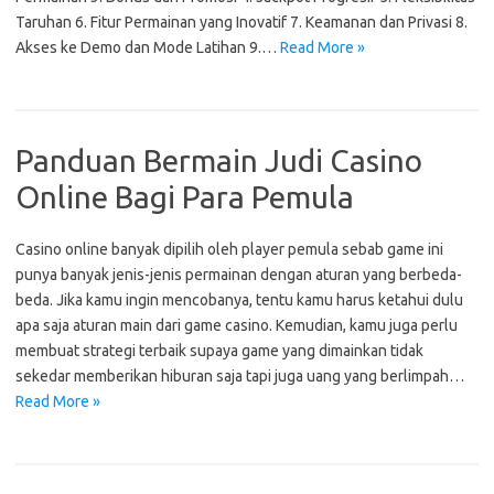
Taruhan 6. Fitur Permainan yang Inovatif 7. Keamanan dan Privasi 8.
Akses ke Demo dan Mode Latihan 9.…
Read More »
Panduan Bermain Judi Casino
Online Bagi Para Pemula
Casino online banyak dipilih oleh player pemula sebab game ini
punya banyak jenis-jenis permainan dengan aturan yang berbeda-
beda. Jika kamu ingin mencobanya, tentu kamu harus ketahui dulu
apa saja aturan main dari game casino. Kemudian, kamu juga perlu
membuat strategi terbaik supaya game yang dimainkan tidak
sekedar memberikan hiburan saja tapi juga uang yang berlimpah…
Read More »