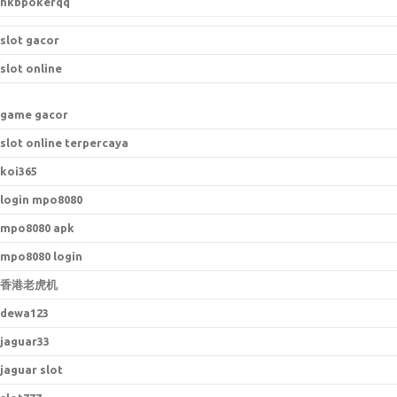
hkbpokerqq
slot gacor
slot online
game gacor
slot online terpercaya
koi365
login mpo8080
mpo8080 apk
mpo8080 login
香港老虎机
dewa123
jaguar33
jaguar slot