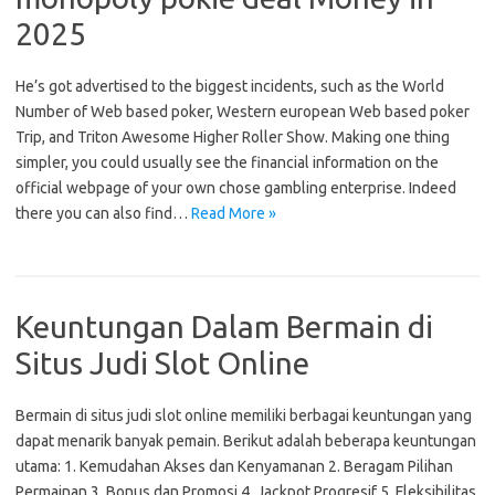
2025
He’s got advertised to the biggest incidents, such as the World
Number of Web based poker, Western european Web based poker
Trip, and Triton Awesome Higher Roller Show. Making one thing
simpler, you could usually see the financial information on the
official webpage of your own chose gambling enterprise. Indeed
there you can also find…
Read More »
Keuntungan Dalam Bermain di
Situs Judi Slot Online
Bermain di situs judi slot online memiliki berbagai keuntungan yang
dapat menarik banyak pemain. Berikut adalah beberapa keuntungan
utama: 1. Kemudahan Akses dan Kenyamanan 2. Beragam Pilihan
Permainan 3. Bonus dan Promosi 4. Jackpot Progresif 5. Fleksibilitas