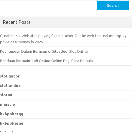
S
e
a
Recent Posts
r
c
Greatest six Websites playing Casino poker On the web the real monopoly
h
pokie deal Money in 2025
f
Keuntungan Dalam Bermain di Situs Judi Slot Online
o
r
Panduan Bermain Judi Casino Online Bagi Para Pemula
:
slot gacor
slot online
slot88
mejavip
hkbpokerqq
hkbpokerqq