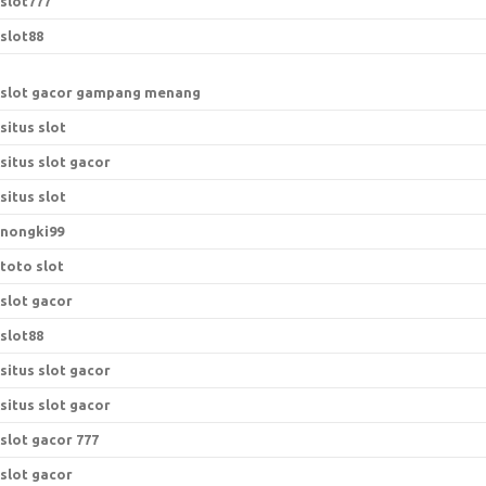
slot777
slot88
slot gacor gampang menang
situs slot
situs slot gacor
situs slot
nongki99
toto slot
slot gacor
slot88
situs slot gacor
situs slot gacor
slot gacor 777
slot gacor