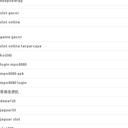
hkbpokerqq
slot gacor
slot online
game gacor
slot online terpercaya
koi365
login mpo8080
mpo8080 apk
mpo8080 login
香港老虎机
dewa123
jaguar33
jaguar slot