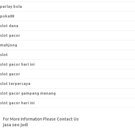
parlay bola
poka88
slot dana
slot gacor
mahjong
slot
slot gacor hari ini
slot gacor
slot terpercaya
slot gacor gampang menang
slot gacor hari ini
For More Information Please
Contact Us
jasa seo judi