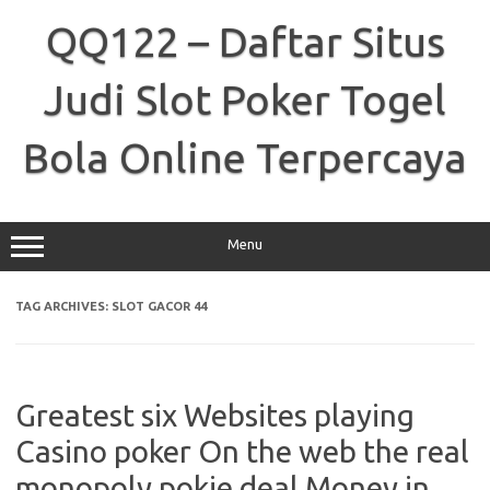
Skip
to
QQ122 – Daftar Situs
content
Judi Slot Poker Togel
Bola Online Terpercaya
Menu
TAG ARCHIVES:
SLOT GACOR 44
Greatest six Websites playing
Casino poker On the web the real
monopoly pokie deal Money in