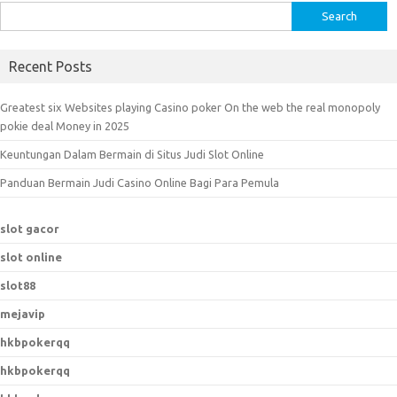
S
e
a
Recent Posts
r
c
Greatest six Websites playing Casino poker On the web the real monopoly
h
pokie deal Money in 2025
f
Keuntungan Dalam Bermain di Situs Judi Slot Online
o
r
Panduan Bermain Judi Casino Online Bagi Para Pemula
:
slot gacor
slot online
slot88
mejavip
hkbpokerqq
hkbpokerqq