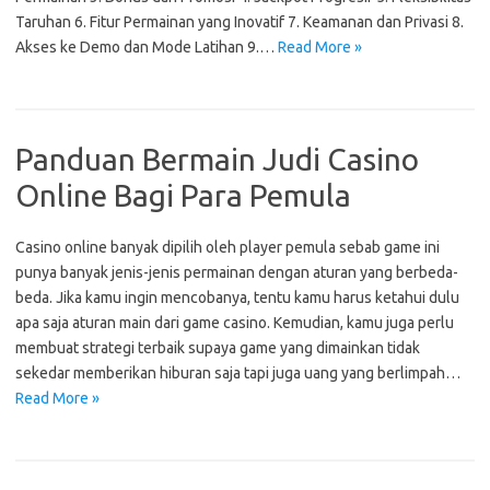
Taruhan 6. Fitur Permainan yang Inovatif 7. Keamanan dan Privasi 8.
Akses ke Demo dan Mode Latihan 9.…
Read More »
Panduan Bermain Judi Casino
Online Bagi Para Pemula
Casino online banyak dipilih oleh player pemula sebab game ini
punya banyak jenis-jenis permainan dengan aturan yang berbeda-
beda. Jika kamu ingin mencobanya, tentu kamu harus ketahui dulu
apa saja aturan main dari game casino. Kemudian, kamu juga perlu
membuat strategi terbaik supaya game yang dimainkan tidak
sekedar memberikan hiburan saja tapi juga uang yang berlimpah…
Read More »