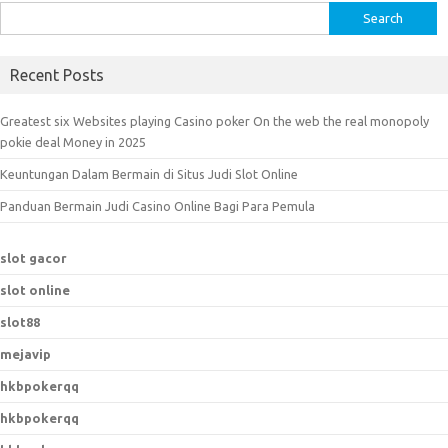
S
e
a
Recent Posts
r
c
Greatest six Websites playing Casino poker On the web the real monopoly
h
pokie deal Money in 2025
f
Keuntungan Dalam Bermain di Situs Judi Slot Online
o
r
Panduan Bermain Judi Casino Online Bagi Para Pemula
:
slot gacor
slot online
slot88
mejavip
hkbpokerqq
hkbpokerqq