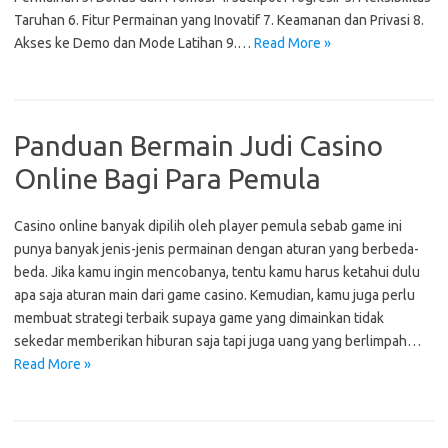
Taruhan 6. Fitur Permainan yang Inovatif 7. Keamanan dan Privasi 8.
Akses ke Demo dan Mode Latihan 9.…
Read More »
Panduan Bermain Judi Casino
Online Bagi Para Pemula
Casino online banyak dipilih oleh player pemula sebab game ini
punya banyak jenis-jenis permainan dengan aturan yang berbeda-
beda. Jika kamu ingin mencobanya, tentu kamu harus ketahui dulu
apa saja aturan main dari game casino. Kemudian, kamu juga perlu
membuat strategi terbaik supaya game yang dimainkan tidak
sekedar memberikan hiburan saja tapi juga uang yang berlimpah…
Read More »