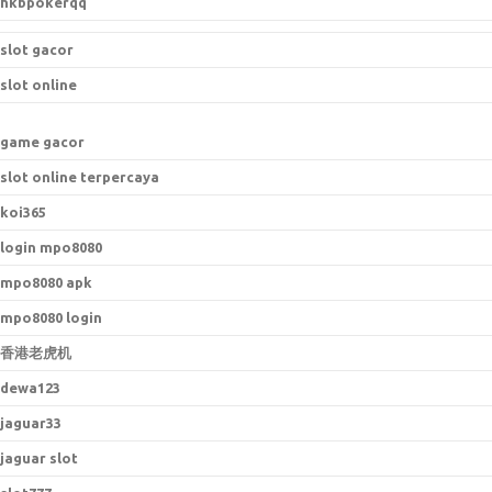
hkbpokerqq
slot gacor
slot online
game gacor
slot online terpercaya
koi365
login mpo8080
mpo8080 apk
mpo8080 login
香港老虎机
dewa123
jaguar33
jaguar slot