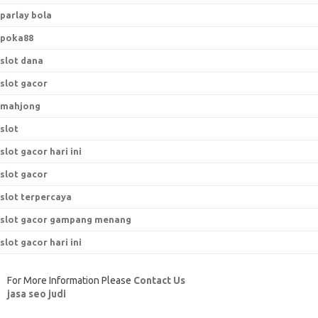
parlay bola
poka88
slot dana
slot gacor
mahjong
slot
slot gacor hari ini
slot gacor
slot terpercaya
slot gacor gampang menang
slot gacor hari ini
For More Information Please
Contact Us
jasa seo judi