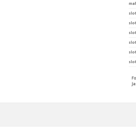
ma
slo
slo
slo
slo
slo
slo
Fo
ja