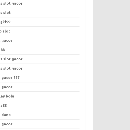
us slot gacor
us slot
gki99
o slot
t gacor
t88
us slot gacor
us slot gacor
t gacor 777
t gacor
lay bola
a88
t dana
t gacor