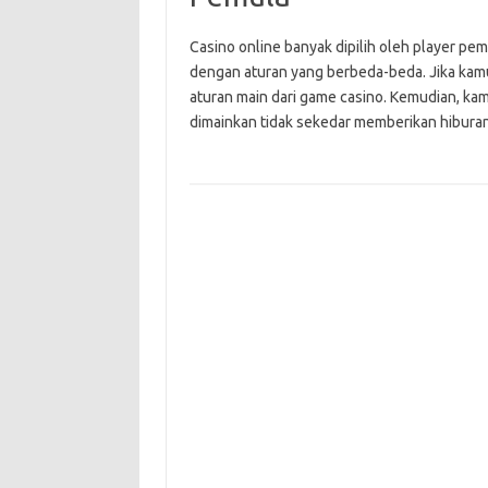
Casino online banyak dipilih oleh player pe
dengan aturan yang berbeda-beda. Jika kamu
aturan main dari game casino. Kemudian, ka
dimainkan tidak sekedar memberikan hiburan