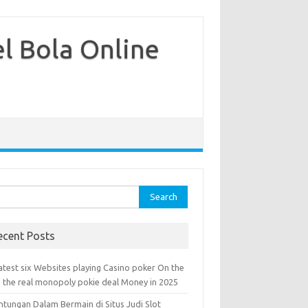
el Bola Online
rch
ecent Posts
atest six Websites playing Casino poker On the
 the real monopoly pokie deal Money in 2025
ntungan Dalam Bermain di Situs Judi Slot