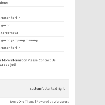
hjong
t
t gacor hari ini
t gacor
t terpercaya
t gacor gampang menang
t gacor hari ini
r More Information Please
Contact Us
sa seo judi
custom footer text right
Iconic One
Theme | Powered by
Wordpress