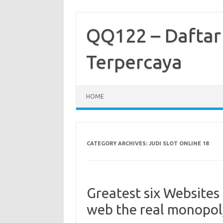
Skip
to
content
QQ122 – Daftar 
Terpercaya
HOME
CATEGORY ARCHIVES:
JUDI SLOT ONLINE 18
Greatest six Websites
web the real monopol