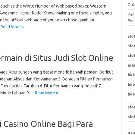
Onl
ts, such as the World Number of Web based poker, Western
Awesome Higher Roller Show. Making one thing simpler, you
Pan
 on the official webpage of your own chose gambling
Pem
…
Read More »
slo
slo
ain di Situs Judi Slot Online
slo
mej
berbagai keuntungan yang dapat menarik banyak pemain. Berikut
hk
udahan Akses dan Kenyamanan 2. Beragam Pilihan Permainan
hk
Fleksibilitas Taruhan 6. Fitur Permainan yang Inovatif 7.
n Mode Latihan 9.…
Read More »
hk
slo
slo
 Casino Online Bagi Para
gam