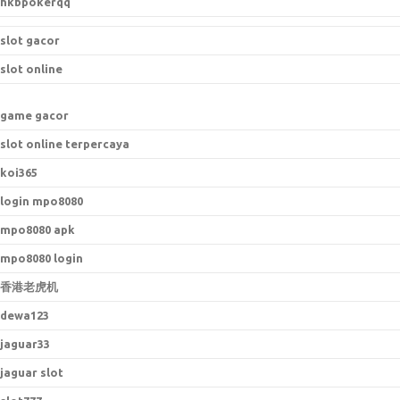
hkbpokerqq
slot gacor
slot online
game gacor
slot online terpercaya
koi365
login mpo8080
mpo8080 apk
mpo8080 login
香港老虎机
dewa123
jaguar33
jaguar slot