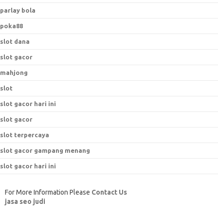
parlay bola
poka88
slot dana
slot gacor
mahjong
slot
slot gacor hari ini
slot gacor
slot terpercaya
slot gacor gampang menang
slot gacor hari ini
For More Information Please
Contact Us
jasa seo judi