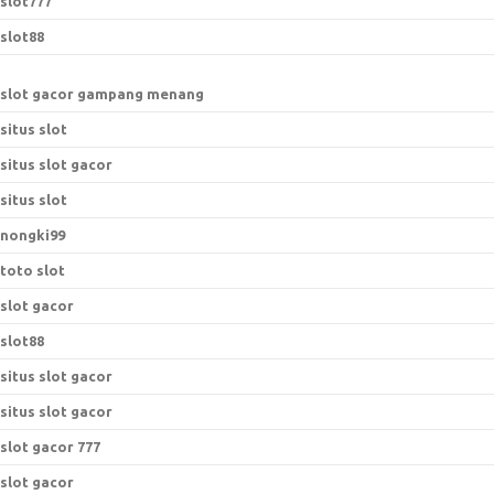
slot777
slot88
slot gacor gampang menang
situs slot
situs slot gacor
situs slot
nongki99
toto slot
slot gacor
slot88
situs slot gacor
situs slot gacor
slot gacor 777
slot gacor