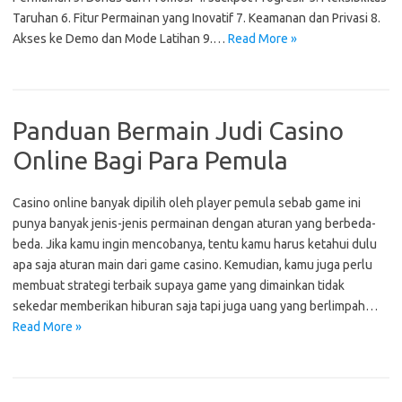
Taruhan 6. Fitur Permainan yang Inovatif 7. Keamanan dan Privasi 8.
Akses ke Demo dan Mode Latihan 9.…
Read More »
Panduan Bermain Judi Casino
Online Bagi Para Pemula
Casino online banyak dipilih oleh player pemula sebab game ini
punya banyak jenis-jenis permainan dengan aturan yang berbeda-
beda. Jika kamu ingin mencobanya, tentu kamu harus ketahui dulu
apa saja aturan main dari game casino. Kemudian, kamu juga perlu
membuat strategi terbaik supaya game yang dimainkan tidak
sekedar memberikan hiburan saja tapi juga uang yang berlimpah…
Read More »