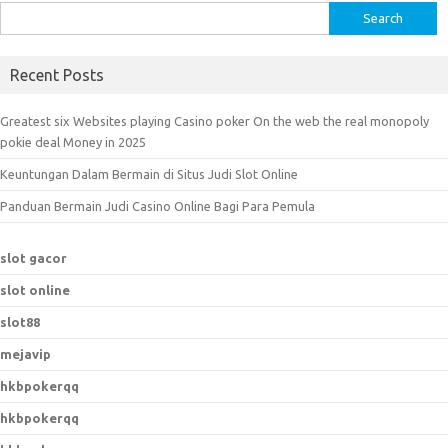
S
e
a
Recent Posts
r
c
Greatest six Websites playing Casino poker On the web the real monopoly
h
pokie deal Money in 2025
f
Keuntungan Dalam Bermain di Situs Judi Slot Online
o
r
Panduan Bermain Judi Casino Online Bagi Para Pemula
:
slot gacor
slot online
slot88
mejavip
hkbpokerqq
hkbpokerqq