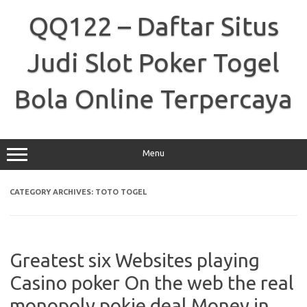
Skip
to
QQ122 – Daftar Situs
content
Judi Slot Poker Togel
Bola Online Terpercaya
Menu
CATEGORY ARCHIVES:
TOTO TOGEL
Greatest six Websites playing
Casino poker On the web the real
monopoly pokie deal Money in