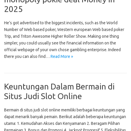
2025
He’s got advertised to the biggest incidents, such as the World
Number of Web based poker, Western european Web based poker
Trip, and Triton Awesome Higher Roller Show. Making one thing
simpler, you could usually see the financial information on the
official webpage of your own chose gambling enterprise. Indeed
there you can also find…
Read More »
Keuntungan Dalam Bermain di
Situs Judi Slot Online
Bermain di situs judi slot online memiliki berbagai keuntungan yang
dapat menarik banyak pemain. Berikut adalah beberapa keuntungan
utama: 1. Kemudahan Akses dan Kenyamanan 2. Beragam Pilihan
Permainan 3. Bonus dan Promosi 4. Jackpot Progresif 5. Fleksibilitas