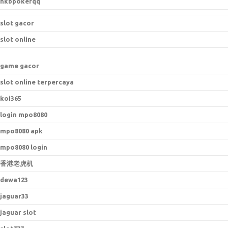
hkbpokerqq
slot gacor
slot online
game gacor
slot online terpercaya
koi365
login mpo8080
mpo8080 apk
mpo8080 login
香港老虎机
dewa123
jaguar33
jaguar slot