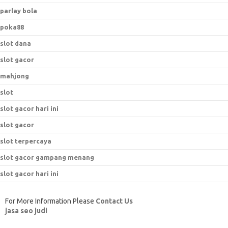
parlay bola
poka88
slot dana
slot gacor
mahjong
slot
slot gacor hari ini
slot gacor
slot terpercaya
slot gacor gampang menang
slot gacor hari ini
For More Information Please
Contact Us
jasa seo judi