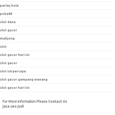
parlay bola
poka88
slot dana
slot gacor
mahjong
slot
slot gacor hari ini
slot gacor
slot terpercaya
slot gacor gampang menang
slot gacor hari ini
For More Information Please
Contact Us
jasa seo judi