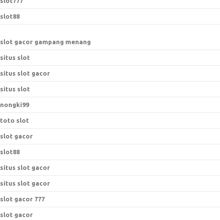
slot777
slot88
slot gacor gampang menang
situs slot
situs slot gacor
situs slot
nongki99
toto slot
slot gacor
slot88
situs slot gacor
situs slot gacor
slot gacor 777
slot gacor